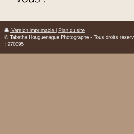
Version imprimable
|
Plan du site
© Tabatha Houguenague Photographe - Tous droits réser
: 970095